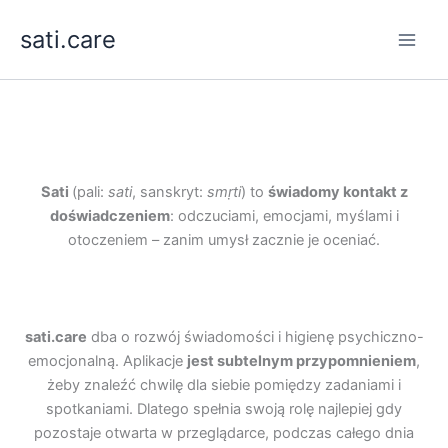
Przejdź
sati.care
do
treści
Sati
(pali:
sati
, sanskryt:
smṛti
) to
świadomy kontakt z
doświadczeniem
: odczuciami, emocjami, myślami i
otoczeniem – zanim umysł zacznie je oceniać.
sati.care
dba o rozwój świadomości i higienę psychiczno-
emocjonalną. Aplikacje
jest subtelnym przypomnieniem
,
żeby znaleźć chwilę dla siebie pomiędzy zadaniami i
spotkaniami. Dlatego spełnia swoją rolę najlepiej gdy
pozostaje otwarta w przeglądarce, podczas całego dnia